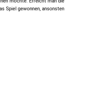
hen möchte. Erreicht man die
das Spiel gewonnen, ansonsten
zu einem beträchtlichen Teil
urnier ist so organisiert, dass
teilungen gespielt wird. Das
durch auch mit sogenannten
 des Turniers der Sieger sein