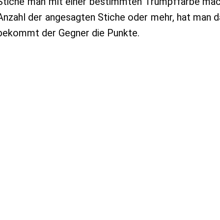
Stiche man mit einer bestimmten Trumpffarbe mac
Anzahl der angesagten Stiche oder mehr, hat man 
bekommt der Gegner die Punkte.
Normalerweise ist der Erfolg beim Kartenspiel 
Glückssache, nicht so beim Bridge. Denn ein Bridget
an allen Spieltischen mit den gleichen Kartenver
besonders Reizvolle deshalb ist, dass man da
„schlechten Karten“ durch gutes Gegenspiel am Ende
kann.
Spielend Bridge lernen