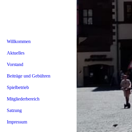
Willkommen
Aktuelles
Vorstand
Beiträge und Gebühren
Spielbetrieb
Mitgliederbereich
Satzung
Impressum